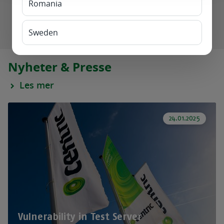
Romania
Omni i butikk og Supporttjenester for
detaljhandel
Sweden
Nyheter & Presse
Les mer
24.01.2025
Vulnerability in Test Server