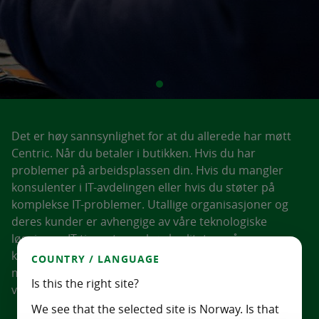
Det er høy sannsynlighet for at du allerede har møtt
Centric. Når du betaler i butikken. Hvis du har
problemer på arbeidsplassen din. Hvis du mangler
konsulenter i IT-avdelingen eller hvis du støter på
komplekse IT-problemer. Utallige organisasjoner og
deres kunder er avhengige av våre teknologiske
løsninger, IT-tjenester av høy kvalitet og våre
kvalifiserte fagfolk hver dag. Vi hjelper våre kunder
COUNTRY / LANGUAGE
med å gjøre det de gjør best. Sammen sørger vi for at
Is this the right site?
viktige prosesser i din bedrift alltid fortsetter å kjøre.
We see that the selected site is Norway. Is that