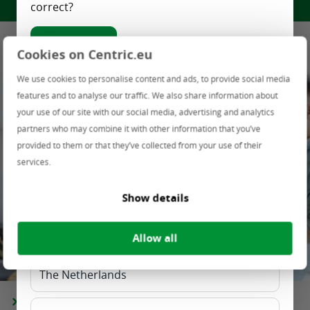
correct?
Våre tjenester
Yes, correct
Cookies on Centric.eu
Choose another country / language:
We use cookies to personalise content and ads, to provide social media
features and to analyse our traffic. We also share information about
your use of our site with our social media, advertising and analytics
Belgium - FR
partners who may combine it with other information that you’ve
provided to them or that they’ve collected from your use of their
Belgium - NL
services.
International - EN
Show details
Lithuania
Allow all
The Netherlands
Detaljhandelsløsningar