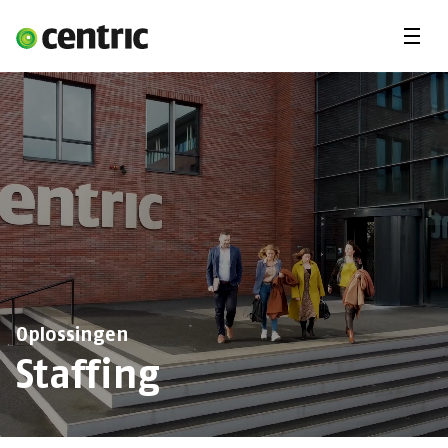
Menu'
Oplossingen
Branches
Over Centric
Contact
Careers
Insights
Oplossingen
Staffing