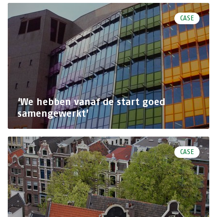
CASE
‘We hebben vanaf de start goed
samengewerkt’
CASE