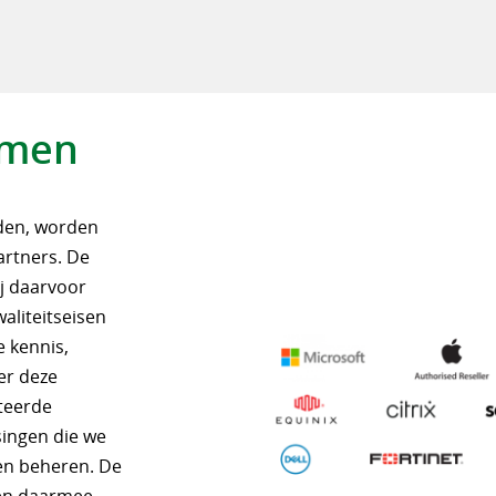
amen
eden, worden
artners. De
ij daarvoor
waliteitseisen
e kennis,
ver deze
teerde
singen die we
en beheren. De