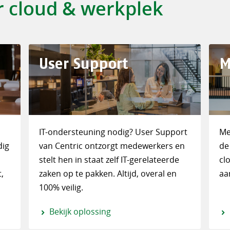
r cloud & werkplek
User Support
M
IT-ondersteuning nodig? User Support
Me
dig
van Centric ontzorgt medewerkers en
de
stelt hen in staat zelf IT-gerelateerde
cl
,
zaken op te pakken. Altijd, overal en
aa
100% veilig.
Bekijk oplossing