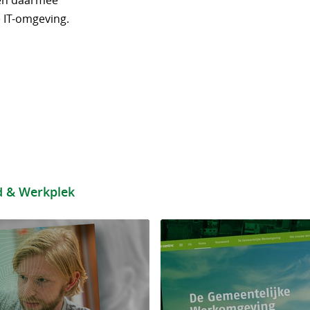
men daarmee
 IT-omgeving.
d & Werkplek