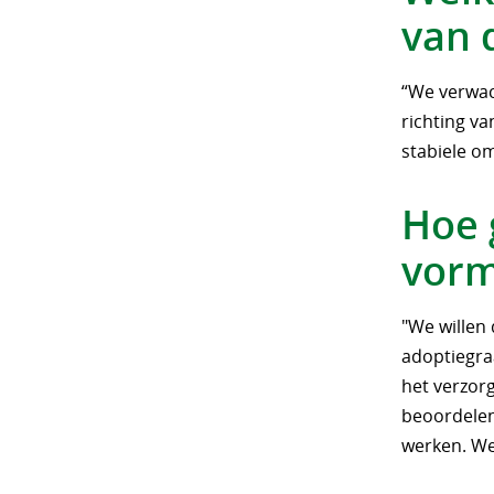
van 
“We verwac
richting v
stabiele om
Hoe 
vorm
"We willen 
adoptiegra
het verzorg
beoordelen
werken. We 