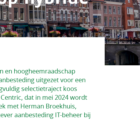
en en hoogheemraadschap
anbesteding uitgezet voor een
uldig selectietraject koos
entric, dat in mei 2024 wordt
ek met Herman Broekhuis,
ver aanbesteding IT-beheer bij