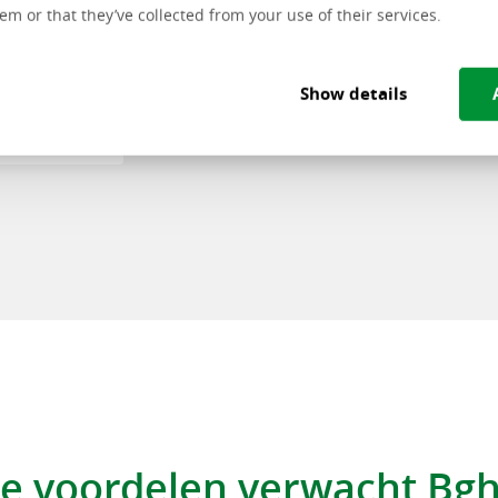
em or that they’ve collected from your use of their services.
“‘In de toekom
Show details
verder naar de
e voordelen verwacht Bg