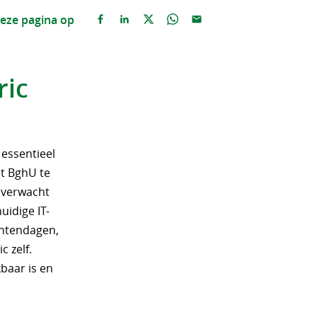
eze pagina op
ric
 essentieel
t BghU te
k verwacht
uidige IT-
antendagen,
 zelf.
baar is en