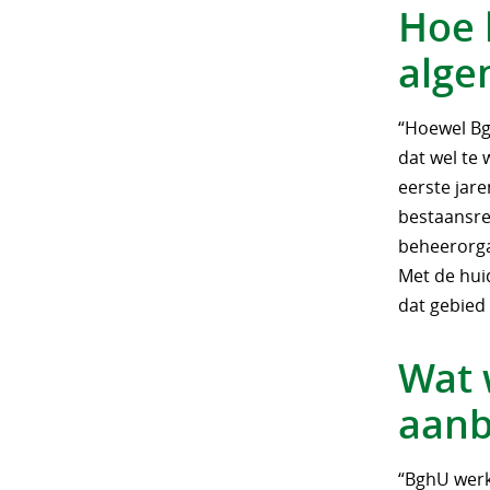
Hoe 
alge
“Hoewel Bgh
dat wel te 
eerste jar
bestaansre
beheerorga
Met de hui
dat gebied
Wat 
aanb
“BghU wer