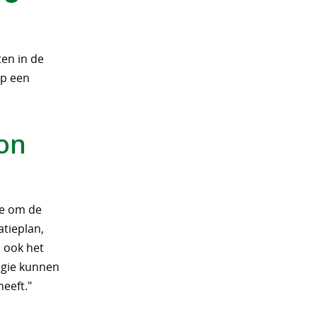
en in de
op een
on
tie om de
tieplan,
l ook het
ogie kunnen
heeft."