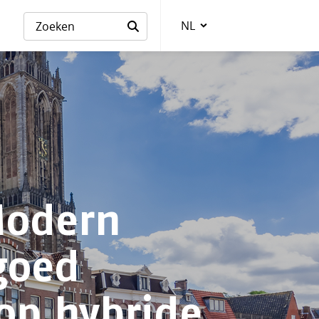
NL
Taalkeuze
Modern
goed
op hybride