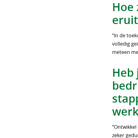
Hoe 
eruit
“In de toek
volledig g
meteen met
Heb 
bedr
stap
werk
“Ontwikkel 
zeker gedu