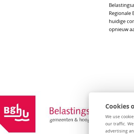
Belasting
Regionale 
huidige co
opnieuw aa
Cookies o
We use cookies
our traffic. W
advertising an