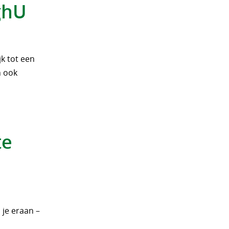
ghU
jk tot een
n ook
te
 je eraan –