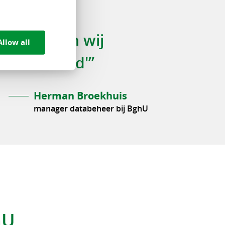
st migreren wij
Allow all
 multi-cloud'”
Herman Broekhuis
manager databeheer bij BghU
hU