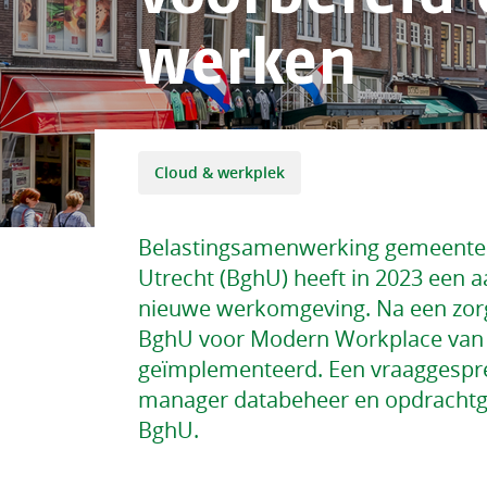
werken
Cloud & werkplek
Belastingsamenwerking gemeent
Utrecht (BghU) heeft in 2023 een a
nieuwe werkomgeving. Na een zorgv
BghU voor Modern Workplace van C
geïmplementeerd. Een vraaggespr
manager databeheer en opdrachtge
BghU.