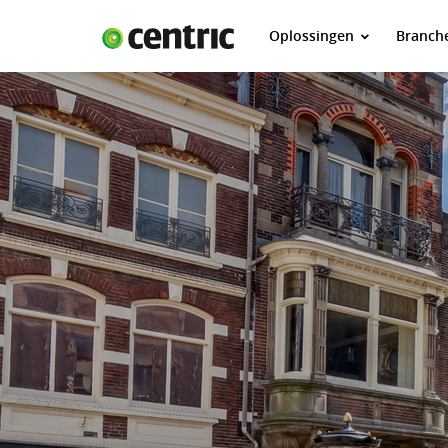
Oplossingen
Branch
Oplossingen
Branches
Over Centric
Contact
Careers
Insights