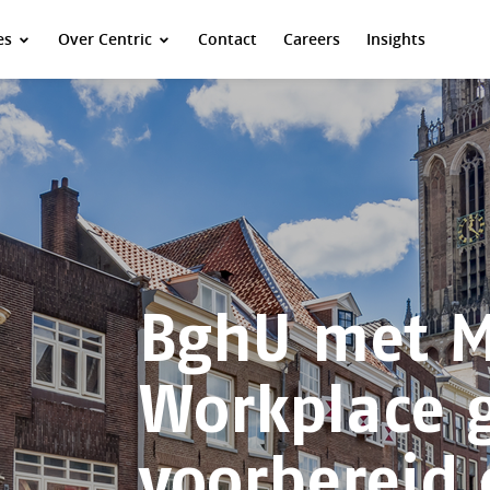
es
Over Centric
Contact
Careers
Insights
BghU met 
Workplace 
voorbereid 