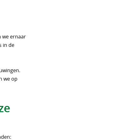
n we ernaar
s in de
euwingen.
en we op
ze
nden: