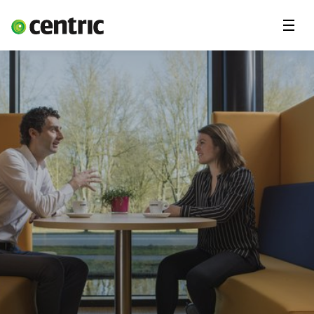
Menu'
Oplossingen
Branches
Over Centric
Contact
Careers
Insights