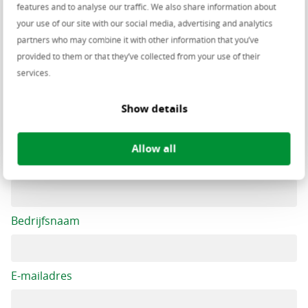
Vragen over onze producten?
features and to analyse our traffic. We also share information about
your use of our site with our social media, advertising and analytics
vul je gegevens in en wij nemen zo spoedig
partners who may combine it with other information that you’ve
mogelijk contact met je op
provided to them or that they’ve collected from your use of their
services.
Show details
Voornaam
Allow all
Achternaam
Bedrijfsnaam
E-mailadres