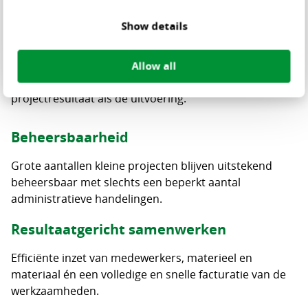
Waarom ALERT?
Show details
Projectmatig werken
Nauwkeurige bewaking van grotere projecten; al
Allow all
tijdens de uitvoering heb je inzicht in zowel het
projectresultaat als de uitvoering.
Beheersbaarheid
Grote aantallen kleine projecten blijven uitstekend
beheersbaar met slechts een beperkt aantal
administratieve handelingen.
Resultaatgericht samenwerken
Efficiënte inzet van medewerkers, materieel en
materiaal én een volledige en snelle facturatie van de
werkzaamheden.