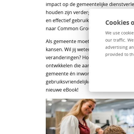
impact op de gemeentelijke dienstverle
houden zijn verdergaande digitalisering
en effectief gebruik van Artificial Intel
Cookies o
naar Common Ground, innovatie, verd
We use cookies
our traffic. W
Als gemeente moet je voortdurend ins
advertising an
kansen. Wil jij weten hoe Centric antic
provided to th
veranderingen? Hoe wij voor jou innov
ontwikkelen die aansluiten bij de ver
gemeente én inwoner. En hoe we jouw 
gebruiksvriendelijker en efficiënter mak
nieuwe eBook!