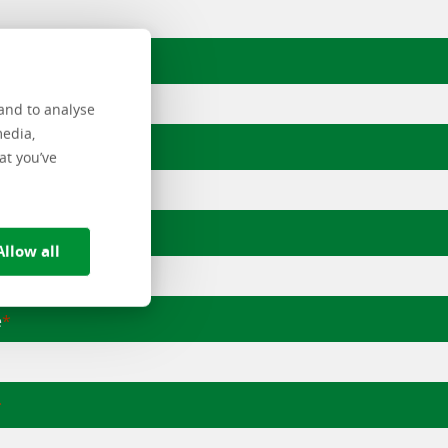
voegsel
and to analyse
media,
rnaam
at you’ve
satie
Allow all
e