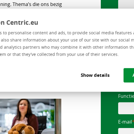
ning. Thema’s die ons bezig
, migratie naar SaaS, slim
Tussen
ligence en data, de overgang
n Centric.eu
uurzaming.
 to personalise content and ads, to provide social media features 
e also share information about your use of our site with our social 
pelen op de uitdagingen en
Achte
d analytics partners who may combine it with other information th
ipeert op deze
em or that they’ve collected from your use of their services.
atieve oplossingen
anderende behoeften van
Organi
dienstverlening steeds
Show details
en? Dat lees je in ons
Functi
E-mail