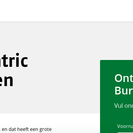
tric
en
Ont
Bur
Vul on
Voorn
 en dat heeft een grote